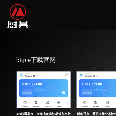
bitpie下载官网
300秒看家乡︱安徽省黄山波场钱包市歙
新华视点｜夏日文旅业态比