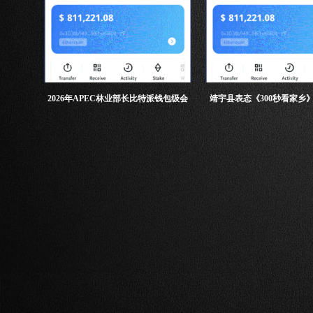
2026年APEC林业部长比特派钱包级会
靖宇县表态《300秒看家乡
议启动参访活动
包：山水泉城英雄地 长白