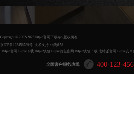
Copyright © 2002-2025 bitpie官网下载app 版权所有
京ICP备123456789号
技术支持
：
织梦58
Bitpie官网
Bitpie下载
Bitpie钱包
Bitpie钱包官网
Bitpie钱包下载
比特派官网
Bitpie安
400-123-456