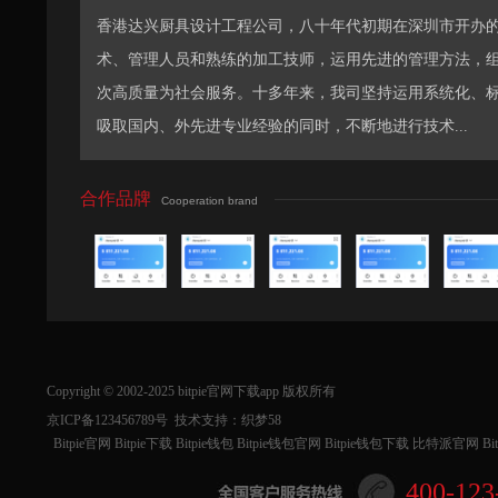
香港达兴厨具设计工程公司，八十年代初期在深圳市开办
术、管理人员和熟练的加工技师，运用先进的管理方法，
次高质量为社会服务。十多年来，我司坚持运用系统化、
吸取国内、外先进专业经验的同时，不断地进行技术...
合作品牌
Cooperation brand
Copyright © 2002-2025 bitpie官网下载app 版权所有
京ICP备123456789号
技术支持
：
织梦58
Bitpie官网
Bitpie下载
Bitpie钱包
Bitpie钱包官网
Bitpie钱包下载
比特派官网
B
400-123