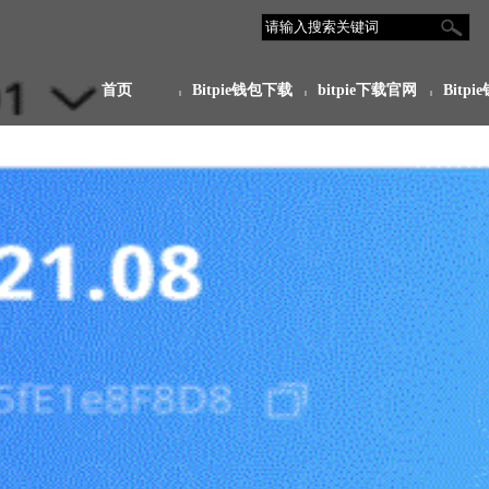
首页
Bitpie钱包下载
bitpie下载官网
Bitp