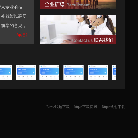
请来专业的技
之处就能以高层
界前辈的意见，
详细》
Bitpie钱包下载
bitpie下载官网
Bitpie钱包下载