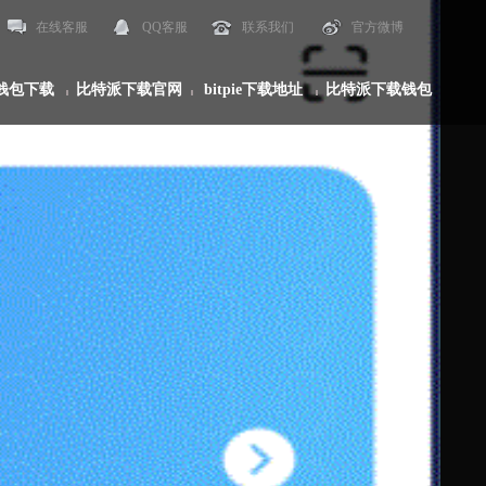
在线客服
QQ客服
联系我们
官方微博
ie钱包下载
比特派下载官网
bitpie下载地址
比特派下载钱包