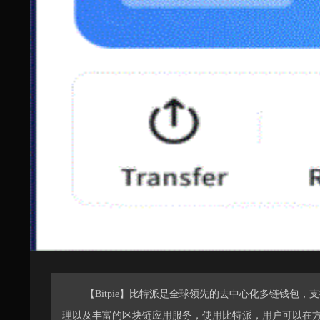
水下钻探机器人，BTC钱包可移动的深海尝
水下钻探机器人，BTC钱包可移动的深海尝
【Bitpie】比特派是全球领先的去中心化多链钱包，支持
理以及丰富的区块链应用服务，使用比特派，用户可以在方便